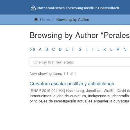
Home
Browsing by Author
Browsing by Author "Perales
0-9
A
B
C
D
E
F
G
H
I
J
K
L
M
N
Now showing items 1-1 of 1
Curvatura escalar positiva y aplicaciones
[
SNAP-2019-004-ES
]
Rosenberg, Jonathan
;
Wraith, David
(
Introducimos la idea de curvatura, incluyendo su desarroll
principales de investigación actual es entender la curvatura 