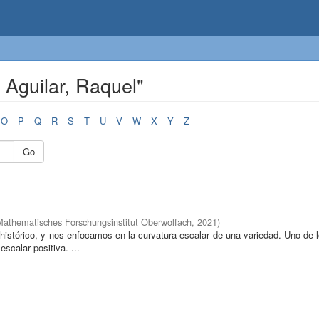
 Aguilar, Raquel"
O
P
Q
R
S
T
U
V
W
X
Y
Z
Go
Mathematisches Forschungsinstitut Oberwolfach
,
2021
)
o histórico, y nos enfocamos en la curvatura escalar de una variedad. Uno de
escalar positiva. ...