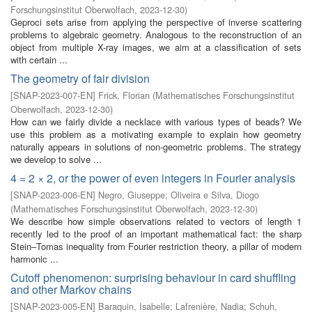
Forschungsinstitut Oberwolfach
,
2023-12-30
)
Geproci sets arise from applying the perspective of inverse scattering
problems to algebraic geometry. Analogous to the reconstruction of an
object from multiple X-ray images, we aim at a classification of sets
with certain ...
The geometry of fair division
[
SNAP-2023-007-EN
]
Frick, Florian
(
Mathematisches Forschungsinstitut
Oberwolfach
,
2023-12-30
)
How can we fairly divide a necklace with various types of beads? We
use this problem as a motivating example to explain how geometry
naturally appears in solutions of non-geometric problems. The strategy
we develop to solve ...
4 = 2 × 2, or the power of even integers in Fourier analysis
[
SNAP-2023-006-EN
]
Negro, Giuseppe
;
Oliveira e Silva, Diogo
(
Mathematisches Forschungsinstitut Oberwolfach
,
2023-12-30
)
We describe how simple observations related to vectors of length 1
recently led to the proof of an important mathematical fact: the sharp
Stein–Tomas inequality from Fourier restriction theory, a pillar of modern
harmonic ...
Cutoff phenomenon: surprising behaviour in card shuffling
and other Markov chains
[
SNAP-2023-005-EN
]
Baraquin, Isabelle
;
Lafrenière, Nadia
;
Schuh,