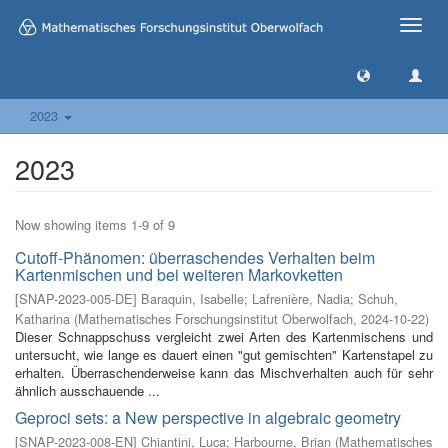
Toggle
naviga
2023
2023
Now showing items 1-9 of 9
Cutoff-Phänomen: überraschendes Verhalten beim
Kartenmischen und bei weiteren Markovketten
[
SNAP-2023-005-DE
]
Baraquin, Isabelle
;
Lafrenière, Nadia
;
Schuh,
Katharina
(
Mathematisches Forschungsinstitut Oberwolfach
,
2024-10-22
)
Dieser Schnappschuss vergleicht zwei Arten des Kartenmischens und
untersucht, wie lange es dauert einen "gut gemischten" Kartenstapel zu
erhalten. Überraschenderweise kann das Mischverhalten auch für sehr
ähnlich ausschauende ...
Geproci sets: a New perspective in algebraic geometry
[
SNAP-2023-008-EN
]
Chiantini, Luca
;
Harbourne, Brian
(
Mathematisches