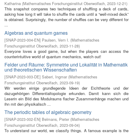
Katharina
(
Mathematisches Forschungsinstitut Oberwolfach
,
2023-12-21
)
This snapshot compares two techniques of shuffling a deck of cards,
asking how long it will take to shuffle the cards until a “well-mixed deck”
is obtained. Surprisingly, the number of shuffles can be very different for
...
Algebras and quantum games
[
SNAP-2023-004-EN
]
Paulsen, Vern I.
(
Mathematisches
Forschungsinstitut Oberwolfach
,
2023-11-28
)
Everyone loves a good game, but when the players can access the
counterintuitive world of quantum mechanics, watch out!
Felder und Räume: Symmetrie und Lokalität in Mathematik
und theoretischen Wissenschaften
[
SNAP-2023-003-DE
]
Saberi, Ingmar
(
Mathematisches
Forschungsinstitut Oberwolfach
,
2023-09-19
)
Wir werden einige grundlegende Ideen der Eichtheorie und der
dazugehörigen Differentialtopologie erkunden. Damit kann sich die
Leserin ein Bild des Modulraums flacher Zusammenhänge machen und
ihn mit den physikalisch ...
The periodic tables of algebraic geometry
[
SNAP-2023-002-EN
]
Belmans, Pieter
(
Mathematisches
Forschungsinstitut Oberwolfach
,
2023-09-04
)
To understand our world, we classify things. A famous example is the