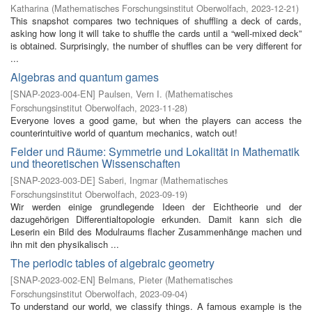
Katharina
(
Mathematisches Forschungsinstitut Oberwolfach
,
2023-12-21
)
This snapshot compares two techniques of shuffling a deck of cards,
asking how long it will take to shuffle the cards until a “well-mixed deck”
is obtained. Surprisingly, the number of shuffles can be very different for
...
Algebras and quantum games
[
SNAP-2023-004-EN
]
Paulsen, Vern I.
(
Mathematisches
Forschungsinstitut Oberwolfach
,
2023-11-28
)
Everyone loves a good game, but when the players can access the
counterintuitive world of quantum mechanics, watch out!
Felder und Räume: Symmetrie und Lokalität in Mathematik
und theoretischen Wissenschaften
[
SNAP-2023-003-DE
]
Saberi, Ingmar
(
Mathematisches
Forschungsinstitut Oberwolfach
,
2023-09-19
)
Wir werden einige grundlegende Ideen der Eichtheorie und der
dazugehörigen Differentialtopologie erkunden. Damit kann sich die
Leserin ein Bild des Modulraums flacher Zusammenhänge machen und
ihn mit den physikalisch ...
The periodic tables of algebraic geometry
[
SNAP-2023-002-EN
]
Belmans, Pieter
(
Mathematisches
Forschungsinstitut Oberwolfach
,
2023-09-04
)
To understand our world, we classify things. A famous example is the