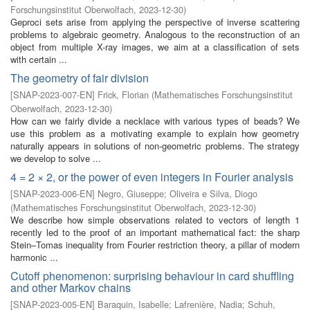
Forschungsinstitut Oberwolfach
,
2023-12-30
)
Geproci sets arise from applying the perspective of inverse scattering
problems to algebraic geometry. Analogous to the reconstruction of an
object from multiple X-ray images, we aim at a classification of sets
with certain ...
The geometry of fair division
[
SNAP-2023-007-EN
]
Frick, Florian
(
Mathematisches Forschungsinstitut
Oberwolfach
,
2023-12-30
)
How can we fairly divide a necklace with various types of beads? We
use this problem as a motivating example to explain how geometry
naturally appears in solutions of non-geometric problems. The strategy
we develop to solve ...
4 = 2 × 2, or the power of even integers in Fourier analysis
[
SNAP-2023-006-EN
]
Negro, Giuseppe
;
Oliveira e Silva, Diogo
(
Mathematisches Forschungsinstitut Oberwolfach
,
2023-12-30
)
We describe how simple observations related to vectors of length 1
recently led to the proof of an important mathematical fact: the sharp
Stein–Tomas inequality from Fourier restriction theory, a pillar of modern
harmonic ...
Cutoff phenomenon: surprising behaviour in card shuffling
and other Markov chains
[
SNAP-2023-005-EN
]
Baraquin, Isabelle
;
Lafrenière, Nadia
;
Schuh,