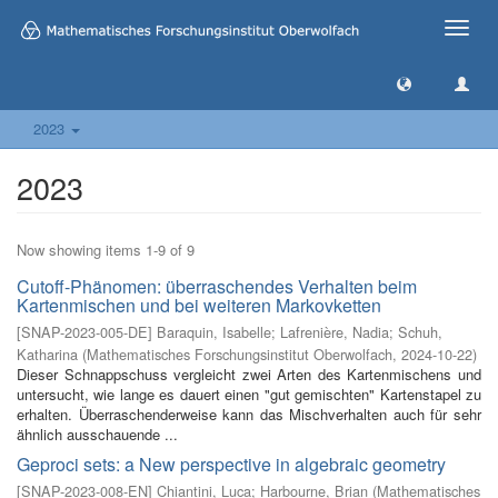
Toggle
naviga
2023
2023
Now showing items 1-9 of 9
Cutoff-Phänomen: überraschendes Verhalten beim
Kartenmischen und bei weiteren Markovketten
[
SNAP-2023-005-DE
]
Baraquin, Isabelle
;
Lafrenière, Nadia
;
Schuh,
Katharina
(
Mathematisches Forschungsinstitut Oberwolfach
,
2024-10-22
)
Dieser Schnappschuss vergleicht zwei Arten des Kartenmischens und
untersucht, wie lange es dauert einen "gut gemischten" Kartenstapel zu
erhalten. Überraschenderweise kann das Mischverhalten auch für sehr
ähnlich ausschauende ...
Geproci sets: a New perspective in algebraic geometry
[
SNAP-2023-008-EN
]
Chiantini, Luca
;
Harbourne, Brian
(
Mathematisches