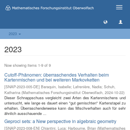
Toggle
naviga
2023
2023
Now showing items 1-9 of 9
Cutoff-Phänomen: überraschendes Verhalten beim
Kartenmischen und bei weiteren Markovketten
[
SNAP-2023-005-DE
]
Baraquin, Isabelle
;
Lafrenière, Nadia
;
Schuh,
Katharina
(
Mathematisches Forschungsinstitut Oberwolfach
,
2024-10-22
)
Dieser Schnappschuss vergleicht zwei Arten des Kartenmischens und
untersucht, wie lange es dauert einen "gut gemischten" Kartenstapel zu
erhalten. Überraschenderweise kann das Mischverhalten auch für sehr
ähnlich ausschauende ...
Geproci sets: a New perspective in algebraic geometry
[
SNAP-2023-008-EN
]
Chiantini, Luca
;
Harbourne, Brian
(
Mathematisches