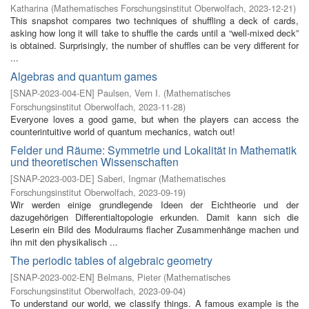
Katharina
(
Mathematisches Forschungsinstitut Oberwolfach
,
2023-12-21
)
This snapshot compares two techniques of shuffling a deck of cards,
asking how long it will take to shuffle the cards until a “well-mixed deck”
is obtained. Surprisingly, the number of shuffles can be very different for
...
Algebras and quantum games
[
SNAP-2023-004-EN
]
Paulsen, Vern I.
(
Mathematisches
Forschungsinstitut Oberwolfach
,
2023-11-28
)
Everyone loves a good game, but when the players can access the
counterintuitive world of quantum mechanics, watch out!
Felder und Räume: Symmetrie und Lokalität in Mathematik
und theoretischen Wissenschaften
[
SNAP-2023-003-DE
]
Saberi, Ingmar
(
Mathematisches
Forschungsinstitut Oberwolfach
,
2023-09-19
)
Wir werden einige grundlegende Ideen der Eichtheorie und der
dazugehörigen Differentialtopologie erkunden. Damit kann sich die
Leserin ein Bild des Modulraums flacher Zusammenhänge machen und
ihn mit den physikalisch ...
The periodic tables of algebraic geometry
[
SNAP-2023-002-EN
]
Belmans, Pieter
(
Mathematisches
Forschungsinstitut Oberwolfach
,
2023-09-04
)
To understand our world, we classify things. A famous example is the