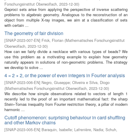
Forschungsinstitut Oberwolfach
,
2023-12-30
)
Geproci sets arise from applying the perspective of inverse scattering
problems to algebraic geometry. Analogous to the reconstruction of an
object from multiple X-ray images, we aim at a classification of sets
with certain ...
The geometry of fair division
[
SNAP-2023-007-EN
]
Frick, Florian
(
Mathematisches Forschungsinstitut
Oberwolfach
,
2023-12-30
)
How can we fairly divide a necklace with various types of beads? We
use this problem as a motivating example to explain how geometry
naturally appears in solutions of non-geometric problems. The strategy
we develop to solve ...
4 = 2 × 2, or the power of even integers in Fourier analysis
[
SNAP-2023-006-EN
]
Negro, Giuseppe
;
Oliveira e Silva, Diogo
(
Mathematisches Forschungsinstitut Oberwolfach
,
2023-12-30
)
We describe how simple observations related to vectors of length 1
recently led to the proof of an important mathematical fact: the sharp
Stein–Tomas inequality from Fourier restriction theory, a pillar of modern
harmonic ...
Cutoff phenomenon: surprising behaviour in card shuffling
and other Markov chains
[
SNAP-2023-005-EN
]
Baraquin, Isabelle
;
Lafrenière, Nadia
;
Schuh,