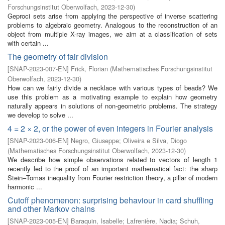
Forschungsinstitut Oberwolfach
,
2023-12-30
)
Geproci sets arise from applying the perspective of inverse scattering
problems to algebraic geometry. Analogous to the reconstruction of an
object from multiple X-ray images, we aim at a classification of sets
with certain ...
The geometry of fair division
[
SNAP-2023-007-EN
]
Frick, Florian
(
Mathematisches Forschungsinstitut
Oberwolfach
,
2023-12-30
)
How can we fairly divide a necklace with various types of beads? We
use this problem as a motivating example to explain how geometry
naturally appears in solutions of non-geometric problems. The strategy
we develop to solve ...
4 = 2 × 2, or the power of even integers in Fourier analysis
[
SNAP-2023-006-EN
]
Negro, Giuseppe
;
Oliveira e Silva, Diogo
(
Mathematisches Forschungsinstitut Oberwolfach
,
2023-12-30
)
We describe how simple observations related to vectors of length 1
recently led to the proof of an important mathematical fact: the sharp
Stein–Tomas inequality from Fourier restriction theory, a pillar of modern
harmonic ...
Cutoff phenomenon: surprising behaviour in card shuffling
and other Markov chains
[
SNAP-2023-005-EN
]
Baraquin, Isabelle
;
Lafrenière, Nadia
;
Schuh,