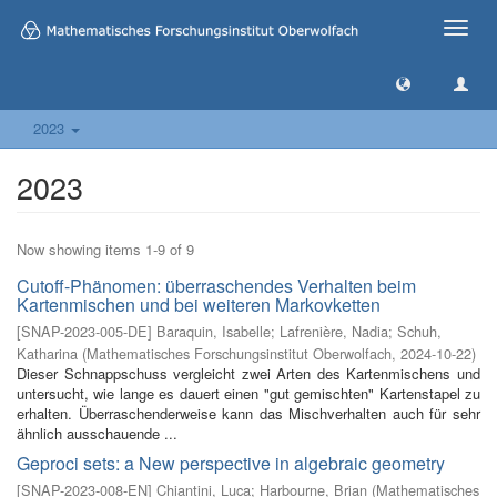
Toggle
naviga
2023
2023
Now showing items 1-9 of 9
Cutoff-Phänomen: überraschendes Verhalten beim
Kartenmischen und bei weiteren Markovketten
[
SNAP-2023-005-DE
]
Baraquin, Isabelle
;
Lafrenière, Nadia
;
Schuh,
Katharina
(
Mathematisches Forschungsinstitut Oberwolfach
,
2024-10-22
)
Dieser Schnappschuss vergleicht zwei Arten des Kartenmischens und
untersucht, wie lange es dauert einen "gut gemischten" Kartenstapel zu
erhalten. Überraschenderweise kann das Mischverhalten auch für sehr
ähnlich ausschauende ...
Geproci sets: a New perspective in algebraic geometry
[
SNAP-2023-008-EN
]
Chiantini, Luca
;
Harbourne, Brian
(
Mathematisches