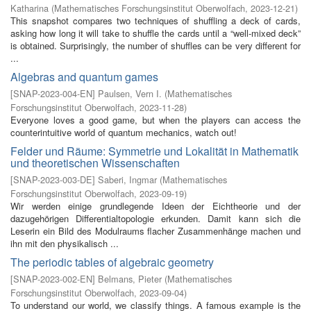
Katharina
(
Mathematisches Forschungsinstitut Oberwolfach
,
2023-12-21
)
This snapshot compares two techniques of shuffling a deck of cards,
asking how long it will take to shuffle the cards until a “well-mixed deck”
is obtained. Surprisingly, the number of shuffles can be very different for
...
Algebras and quantum games
[
SNAP-2023-004-EN
]
Paulsen, Vern I.
(
Mathematisches
Forschungsinstitut Oberwolfach
,
2023-11-28
)
Everyone loves a good game, but when the players can access the
counterintuitive world of quantum mechanics, watch out!
Felder und Räume: Symmetrie und Lokalität in Mathematik
und theoretischen Wissenschaften
[
SNAP-2023-003-DE
]
Saberi, Ingmar
(
Mathematisches
Forschungsinstitut Oberwolfach
,
2023-09-19
)
Wir werden einige grundlegende Ideen der Eichtheorie und der
dazugehörigen Differentialtopologie erkunden. Damit kann sich die
Leserin ein Bild des Modulraums flacher Zusammenhänge machen und
ihn mit den physikalisch ...
The periodic tables of algebraic geometry
[
SNAP-2023-002-EN
]
Belmans, Pieter
(
Mathematisches
Forschungsinstitut Oberwolfach
,
2023-09-04
)
To understand our world, we classify things. A famous example is the