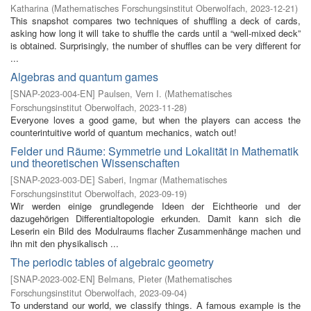
Katharina
(
Mathematisches Forschungsinstitut Oberwolfach
,
2023-12-21
)
This snapshot compares two techniques of shuffling a deck of cards,
asking how long it will take to shuffle the cards until a “well-mixed deck”
is obtained. Surprisingly, the number of shuffles can be very different for
...
Algebras and quantum games
[
SNAP-2023-004-EN
]
Paulsen, Vern I.
(
Mathematisches
Forschungsinstitut Oberwolfach
,
2023-11-28
)
Everyone loves a good game, but when the players can access the
counterintuitive world of quantum mechanics, watch out!
Felder und Räume: Symmetrie und Lokalität in Mathematik
und theoretischen Wissenschaften
[
SNAP-2023-003-DE
]
Saberi, Ingmar
(
Mathematisches
Forschungsinstitut Oberwolfach
,
2023-09-19
)
Wir werden einige grundlegende Ideen der Eichtheorie und der
dazugehörigen Differentialtopologie erkunden. Damit kann sich die
Leserin ein Bild des Modulraums flacher Zusammenhänge machen und
ihn mit den physikalisch ...
The periodic tables of algebraic geometry
[
SNAP-2023-002-EN
]
Belmans, Pieter
(
Mathematisches
Forschungsinstitut Oberwolfach
,
2023-09-04
)
To understand our world, we classify things. A famous example is the