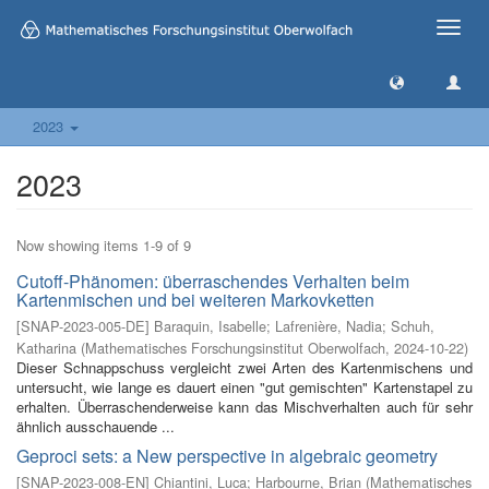
Toggle
naviga
2023
2023
Now showing items 1-9 of 9
Cutoff-Phänomen: überraschendes Verhalten beim
Kartenmischen und bei weiteren Markovketten
[
SNAP-2023-005-DE
]
Baraquin, Isabelle
;
Lafrenière, Nadia
;
Schuh,
Katharina
(
Mathematisches Forschungsinstitut Oberwolfach
,
2024-10-22
)
Dieser Schnappschuss vergleicht zwei Arten des Kartenmischens und
untersucht, wie lange es dauert einen "gut gemischten" Kartenstapel zu
erhalten. Überraschenderweise kann das Mischverhalten auch für sehr
ähnlich ausschauende ...
Geproci sets: a New perspective in algebraic geometry
[
SNAP-2023-008-EN
]
Chiantini, Luca
;
Harbourne, Brian
(
Mathematisches