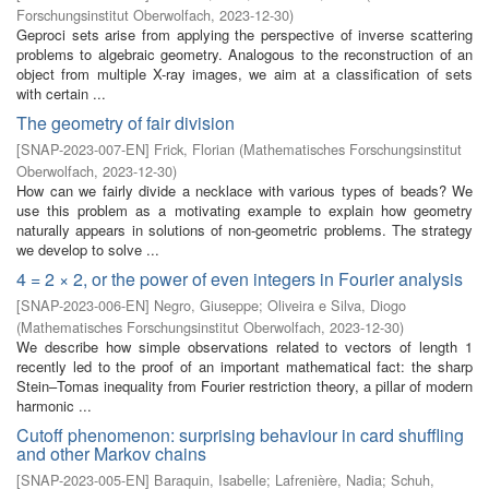
Forschungsinstitut Oberwolfach
,
2023-12-30
)
Geproci sets arise from applying the perspective of inverse scattering
problems to algebraic geometry. Analogous to the reconstruction of an
object from multiple X-ray images, we aim at a classification of sets
with certain ...
The geometry of fair division
[
SNAP-2023-007-EN
]
Frick, Florian
(
Mathematisches Forschungsinstitut
Oberwolfach
,
2023-12-30
)
How can we fairly divide a necklace with various types of beads? We
use this problem as a motivating example to explain how geometry
naturally appears in solutions of non-geometric problems. The strategy
we develop to solve ...
4 = 2 × 2, or the power of even integers in Fourier analysis
[
SNAP-2023-006-EN
]
Negro, Giuseppe
;
Oliveira e Silva, Diogo
(
Mathematisches Forschungsinstitut Oberwolfach
,
2023-12-30
)
We describe how simple observations related to vectors of length 1
recently led to the proof of an important mathematical fact: the sharp
Stein–Tomas inequality from Fourier restriction theory, a pillar of modern
harmonic ...
Cutoff phenomenon: surprising behaviour in card shuffling
and other Markov chains
[
SNAP-2023-005-EN
]
Baraquin, Isabelle
;
Lafrenière, Nadia
;
Schuh,