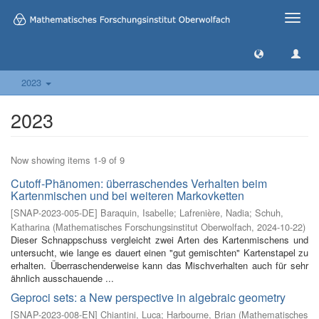
Toggle
naviga
2023
2023
Now showing items 1-9 of 9
Cutoff-Phänomen: überraschendes Verhalten beim
Kartenmischen und bei weiteren Markovketten
[
SNAP-2023-005-DE
]
Baraquin, Isabelle
;
Lafrenière, Nadia
;
Schuh,
Katharina
(
Mathematisches Forschungsinstitut Oberwolfach
,
2024-10-22
)
Dieser Schnappschuss vergleicht zwei Arten des Kartenmischens und
untersucht, wie lange es dauert einen "gut gemischten" Kartenstapel zu
erhalten. Überraschenderweise kann das Mischverhalten auch für sehr
ähnlich ausschauende ...
Geproci sets: a New perspective in algebraic geometry
[
SNAP-2023-008-EN
]
Chiantini, Luca
;
Harbourne, Brian
(
Mathematisches