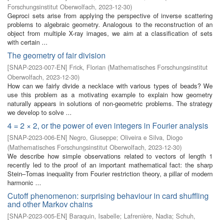
Forschungsinstitut Oberwolfach
,
2023-12-30
)
Geproci sets arise from applying the perspective of inverse scattering
problems to algebraic geometry. Analogous to the reconstruction of an
object from multiple X-ray images, we aim at a classification of sets
with certain ...
The geometry of fair division
[
SNAP-2023-007-EN
]
Frick, Florian
(
Mathematisches Forschungsinstitut
Oberwolfach
,
2023-12-30
)
How can we fairly divide a necklace with various types of beads? We
use this problem as a motivating example to explain how geometry
naturally appears in solutions of non-geometric problems. The strategy
we develop to solve ...
4 = 2 × 2, or the power of even integers in Fourier analysis
[
SNAP-2023-006-EN
]
Negro, Giuseppe
;
Oliveira e Silva, Diogo
(
Mathematisches Forschungsinstitut Oberwolfach
,
2023-12-30
)
We describe how simple observations related to vectors of length 1
recently led to the proof of an important mathematical fact: the sharp
Stein–Tomas inequality from Fourier restriction theory, a pillar of modern
harmonic ...
Cutoff phenomenon: surprising behaviour in card shuffling
and other Markov chains
[
SNAP-2023-005-EN
]
Baraquin, Isabelle
;
Lafrenière, Nadia
;
Schuh,