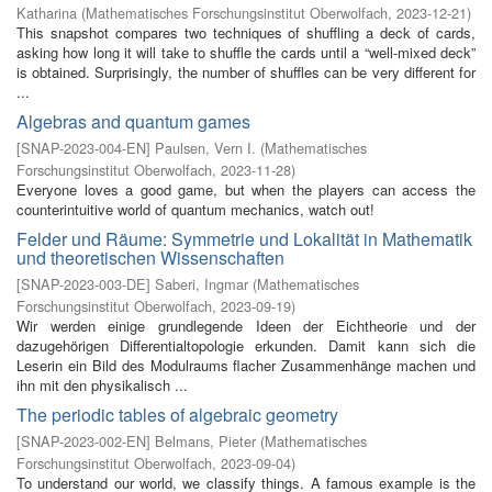
Katharina
(
Mathematisches Forschungsinstitut Oberwolfach
,
2023-12-21
)
This snapshot compares two techniques of shuffling a deck of cards,
asking how long it will take to shuffle the cards until a “well-mixed deck”
is obtained. Surprisingly, the number of shuffles can be very different for
...
Algebras and quantum games
[
SNAP-2023-004-EN
]
Paulsen, Vern I.
(
Mathematisches
Forschungsinstitut Oberwolfach
,
2023-11-28
)
Everyone loves a good game, but when the players can access the
counterintuitive world of quantum mechanics, watch out!
Felder und Räume: Symmetrie und Lokalität in Mathematik
und theoretischen Wissenschaften
[
SNAP-2023-003-DE
]
Saberi, Ingmar
(
Mathematisches
Forschungsinstitut Oberwolfach
,
2023-09-19
)
Wir werden einige grundlegende Ideen der Eichtheorie und der
dazugehörigen Differentialtopologie erkunden. Damit kann sich die
Leserin ein Bild des Modulraums flacher Zusammenhänge machen und
ihn mit den physikalisch ...
The periodic tables of algebraic geometry
[
SNAP-2023-002-EN
]
Belmans, Pieter
(
Mathematisches
Forschungsinstitut Oberwolfach
,
2023-09-04
)
To understand our world, we classify things. A famous example is the