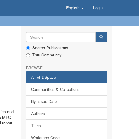
English
Login
Search Publications
This Community
BROWSE
All of DSpace
Communities & Collections
By Issue Date
ties and
Authors
the MFO
 report
Titles
Workshop Code