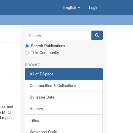
English
Login
Search Publications
This Community
BROWSE
All of DSpace
Communities & Collections
By Issue Date
ties and
Authors
the MFO
 report
Titles
Workshop Code