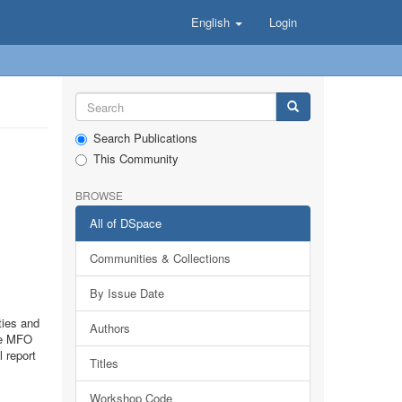
English
Login
Search Publications
This Community
BROWSE
All of DSpace
Communities & Collections
By Issue Date
ties and
Authors
the MFO
 report
Titles
Workshop Code