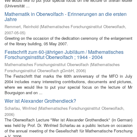
We would like to put your special focus on the lecture of Stefan Müller
(Universität ...
Mathematik in Oberwolfach - Erinnerungen an die ersten
Jahre
Remmert, Reinhold
(
Mathematisches Forschungsinstitut Oberwolfach
,
2007-05-05
)
Greeting on the occasion of the dedication ceremony of the enlargement
of the library building, 05 May 2007.
Festschrift zum 60-jährigen Jubiläum / Mathematisches
Forschungsinstitut Oberwolfach ; 1944 - 2004
Mathematisches Forschungsinstitut Oberwolfach
(
Mathematisches
Forschungsinstitut Oberwolfach gGmbH
,
2006
)
The Festschrift that marks the 60th anniversary of the MFO in July
2004 includes many interesting contributions, documents and pictures,
where we would like to put your special focus on the lecture of Mr
Bourguigon and on ...
Wer ist Alexander Grothendieck?
Scharlau, Winfried
(
Mathematisches Forschungsinstitut Oberwolfach
,
2006
)
The Oberwolfach Lecture "Wer ist Alexander Grothendieck" (in German)
was held by Prof. Dr. Winfried Scharlau as a public lecture on occasion
of the annual meeting of the Gesellschaft für Mathematische Forschung
e.V. 2006 ...