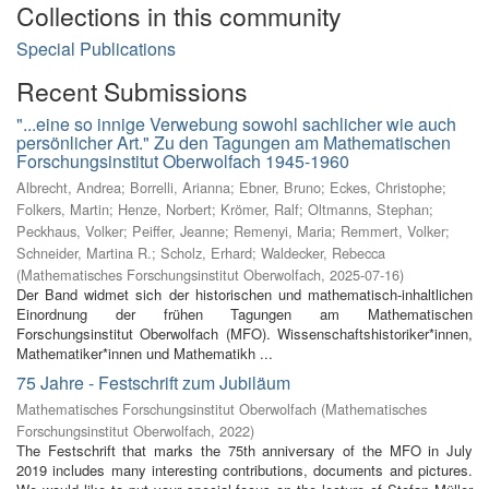
Collections in this community
Special Publications
Recent Submissions
"...eine so innige Verwebung sowohl sachlicher wie auch
persönlicher Art." Zu den Tagungen am Mathematischen
Forschungsinstitut Oberwolfach 1945-1960
Albrecht, Andrea
;
Borrelli, Arianna
;
Ebner, Bruno
;
Eckes, Christophe
;
Folkers, Martin
;
Henze, Norbert
;
Krömer, Ralf
;
Oltmanns, Stephan
;
Peckhaus, Volker
;
Peiffer, Jeanne
;
Remenyi, Maria
;
Remmert, Volker
;
Schneider, Martina R.
;
Scholz, Erhard
;
Waldecker, Rebecca
(
Mathematisches Forschungsinstitut Oberwolfach
,
2025-07-16
)
Der Band widmet sich der historischen und mathematisch-inhaltlichen
Einordnung der frühen Tagungen am Mathematischen
Forschungsinstitut Oberwolfach (MFO). Wissenschaftshistoriker*innen,
Mathematiker*innen und Mathematikh ...
75 Jahre - Festschrift zum Jubiläum
Mathematisches Forschungsinstitut Oberwolfach
(
Mathematisches
Forschungsinstitut Oberwolfach
,
2022
)
The Festschrift that marks the 75th anniversary of the MFO in July
2019 includes many interesting contributions, documents and pictures.