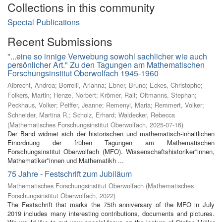
Collections in this community
Special Publications
Recent Submissions
"...eine so innige Verwebung sowohl sachlicher wie auch
persönlicher Art." Zu den Tagungen am Mathematischen
Forschungsinstitut Oberwolfach 1945-1960
Albrecht, Andrea
;
Borrelli, Arianna
;
Ebner, Bruno
;
Eckes, Christophe
;
Folkers, Martin
;
Henze, Norbert
;
Krömer, Ralf
;
Oltmanns, Stephan
;
Peckhaus, Volker
;
Peiffer, Jeanne
;
Remenyi, Maria
;
Remmert, Volker
;
Schneider, Martina R.
;
Scholz, Erhard
;
Waldecker, Rebecca
(
Mathematisches Forschungsinstitut Oberwolfach
,
2025-07-16
)
Der Band widmet sich der historischen und mathematisch-inhaltlichen
Einordnung der frühen Tagungen am Mathematischen
Forschungsinstitut Oberwolfach (MFO). Wissenschaftshistoriker*innen,
Mathematiker*innen und Mathematikh ...
75 Jahre - Festschrift zum Jubiläum
Mathematisches Forschungsinstitut Oberwolfach
(
Mathematisches
Forschungsinstitut Oberwolfach
,
2022
)
The Festschrift that marks the 75th anniversary of the MFO in July
2019 includes many interesting contributions, documents and pictures.