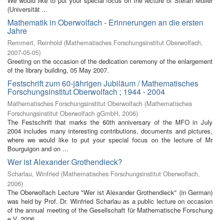
We would like to put your special focus on the lecture of Stefan Müller
(Universität ...
Mathematik in Oberwolfach - Erinnerungen an die ersten
Jahre
Remmert, Reinhold
(
Mathematisches Forschungsinstitut Oberwolfach
,
2007-05-05
)
Greeting on the occasion of the dedication ceremony of the enlargement
of the library building, 05 May 2007.
Festschrift zum 60-jährigen Jubiläum / Mathematisches
Forschungsinstitut Oberwolfach ; 1944 - 2004
Mathematisches Forschungsinstitut Oberwolfach
(
Mathematisches
Forschungsinstitut Oberwolfach gGmbH
,
2006
)
The Festschrift that marks the 60th anniversary of the MFO in July
2004 includes many interesting contributions, documents and pictures,
where we would like to put your special focus on the lecture of Mr
Bourguigon and on ...
Wer ist Alexander Grothendieck?
Scharlau, Winfried
(
Mathematisches Forschungsinstitut Oberwolfach
,
2006
)
The Oberwolfach Lecture "Wer ist Alexander Grothendieck" (in German)
was held by Prof. Dr. Winfried Scharlau as a public lecture on occasion
of the annual meeting of the Gesellschaft für Mathematische Forschung
e.V. 2006 ...