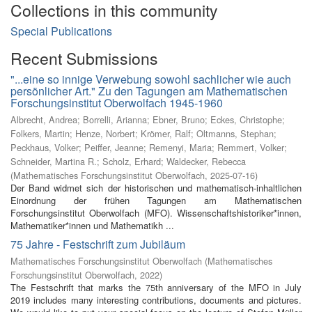
Collections in this community
Special Publications
Recent Submissions
"...eine so innige Verwebung sowohl sachlicher wie auch
persönlicher Art." Zu den Tagungen am Mathematischen
Forschungsinstitut Oberwolfach 1945-1960
Albrecht, Andrea
;
Borrelli, Arianna
;
Ebner, Bruno
;
Eckes, Christophe
;
Folkers, Martin
;
Henze, Norbert
;
Krömer, Ralf
;
Oltmanns, Stephan
;
Peckhaus, Volker
;
Peiffer, Jeanne
;
Remenyi, Maria
;
Remmert, Volker
;
Schneider, Martina R.
;
Scholz, Erhard
;
Waldecker, Rebecca
(
Mathematisches Forschungsinstitut Oberwolfach
,
2025-07-16
)
Der Band widmet sich der historischen und mathematisch-inhaltlichen
Einordnung der frühen Tagungen am Mathematischen
Forschungsinstitut Oberwolfach (MFO). Wissenschaftshistoriker*innen,
Mathematiker*innen und Mathematikh ...
75 Jahre - Festschrift zum Jubiläum
Mathematisches Forschungsinstitut Oberwolfach
(
Mathematisches
Forschungsinstitut Oberwolfach
,
2022
)
The Festschrift that marks the 75th anniversary of the MFO in July
2019 includes many interesting contributions, documents and pictures.