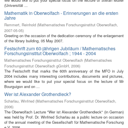
We would like to put your special focus on the lecture of Stefan Müller
(Universität ...
Mathematik in Oberwolfach - Erinnerungen an die ersten
Jahre
Remmert, Reinhold
(
Mathematisches Forschungsinstitut Oberwolfach
,
2007-05-05
)
Greeting on the occasion of the dedication ceremony of the enlargement
of the library building, 05 May 2007.
Festschrift zum 60-jährigen Jubiläum / Mathematisches
Forschungsinstitut Oberwolfach ; 1944 - 2004
Mathematisches Forschungsinstitut Oberwolfach
(
Mathematisches
Forschungsinstitut Oberwolfach gGmbH
,
2006
)
The Festschrift that marks the 60th anniversary of the MFO in July
2004 includes many interesting contributions, documents and pictures,
where we would like to put your special focus on the lecture of Mr
Bourguigon and on ...
Wer ist Alexander Grothendieck?
Scharlau, Winfried
(
Mathematisches Forschungsinstitut Oberwolfach
,
2006
)
The Oberwolfach Lecture "Wer ist Alexander Grothendieck" (in German)
was held by Prof. Dr. Winfried Scharlau as a public lecture on occasion
of the annual meeting of the Gesellschaft für Mathematische Forschung
e.V. 2006 ...