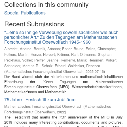
Collections in this community
Special Publications
Recent Submissions
"...eine so innige Verwebung sowohl sachlicher wie auch
persönlicher Art." Zu den Tagungen am Mathematischen
Forschungsinstitut Oberwolfach 1945-1960
Albrecht, Andrea
;
Borrelli, Arianna
;
Ebner, Bruno
;
Eckes, Christophe
;
Folkers, Martin
;
Henze, Norbert
;
Krömer, Ralf
;
Oltmanns, Stephan
;
Peckhaus, Volker
;
Peiffer, Jeanne
;
Remenyi, Maria
;
Remmert, Volker
;
Schneider, Martina R.
;
Scholz, Erhard
;
Waldecker, Rebecca
(
Mathematisches Forschungsinstitut Oberwolfach
,
2025-07-16
)
Der Band widmet sich der historischen und mathematisch-inhaltlichen
Einordnung der frühen Tagungen am Mathematischen
Forschungsinstitut Oberwolfach (MFO). Wissenschaftshistoriker*innen,
Mathematiker*innen und Mathematikh ...
75 Jahre - Festschrift zum Jubiläum
Mathematisches Forschungsinstitut Oberwolfach
(
Mathematisches
Forschungsinstitut Oberwolfach
,
2022
)
The Festschrift that marks the 75th anniversary of the MFO in July
2019 includes many interesting contributions, documents and pictures.