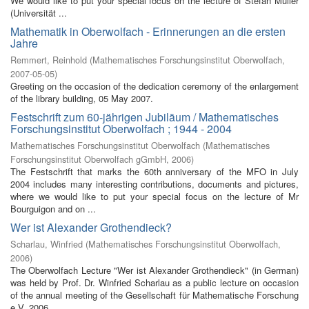
We would like to put your special focus on the lecture of Stefan Müller
(Universität ...
Mathematik in Oberwolfach - Erinnerungen an die ersten
Jahre
Remmert, Reinhold
(
Mathematisches Forschungsinstitut Oberwolfach
,
2007-05-05
)
Greeting on the occasion of the dedication ceremony of the enlargement
of the library building, 05 May 2007.
Festschrift zum 60-jährigen Jubiläum / Mathematisches
Forschungsinstitut Oberwolfach ; 1944 - 2004
Mathematisches Forschungsinstitut Oberwolfach
(
Mathematisches
Forschungsinstitut Oberwolfach gGmbH
,
2006
)
The Festschrift that marks the 60th anniversary of the MFO in July
2004 includes many interesting contributions, documents and pictures,
where we would like to put your special focus on the lecture of Mr
Bourguigon and on ...
Wer ist Alexander Grothendieck?
Scharlau, Winfried
(
Mathematisches Forschungsinstitut Oberwolfach
,
2006
)
The Oberwolfach Lecture "Wer ist Alexander Grothendieck" (in German)
was held by Prof. Dr. Winfried Scharlau as a public lecture on occasion
of the annual meeting of the Gesellschaft für Mathematische Forschung
e.V. 2006 ...