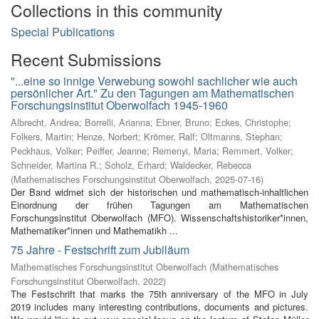
Collections in this community
Special Publications
Recent Submissions
"...eine so innige Verwebung sowohl sachlicher wie auch
persönlicher Art." Zu den Tagungen am Mathematischen
Forschungsinstitut Oberwolfach 1945-1960
Albrecht, Andrea
;
Borrelli, Arianna
;
Ebner, Bruno
;
Eckes, Christophe
;
Folkers, Martin
;
Henze, Norbert
;
Krömer, Ralf
;
Oltmanns, Stephan
;
Peckhaus, Volker
;
Peiffer, Jeanne
;
Remenyi, Maria
;
Remmert, Volker
;
Schneider, Martina R.
;
Scholz, Erhard
;
Waldecker, Rebecca
(
Mathematisches Forschungsinstitut Oberwolfach
,
2025-07-16
)
Der Band widmet sich der historischen und mathematisch-inhaltlichen
Einordnung der frühen Tagungen am Mathematischen
Forschungsinstitut Oberwolfach (MFO). Wissenschaftshistoriker*innen,
Mathematiker*innen und Mathematikh ...
75 Jahre - Festschrift zum Jubiläum
Mathematisches Forschungsinstitut Oberwolfach
(
Mathematisches
Forschungsinstitut Oberwolfach
,
2022
)
The Festschrift that marks the 75th anniversary of the MFO in July
2019 includes many interesting contributions, documents and pictures.