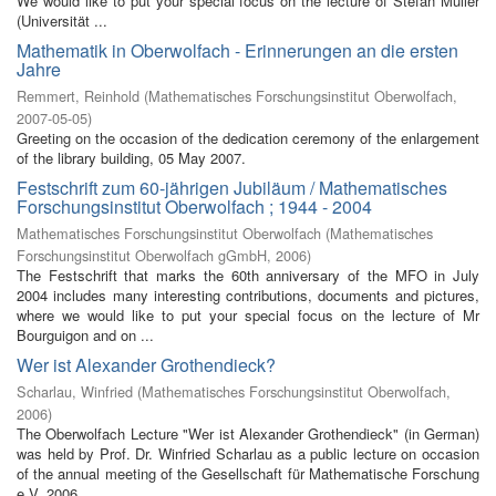
We would like to put your special focus on the lecture of Stefan Müller
(Universität ...
Mathematik in Oberwolfach - Erinnerungen an die ersten
Jahre
Remmert, Reinhold
(
Mathematisches Forschungsinstitut Oberwolfach
,
2007-05-05
)
Greeting on the occasion of the dedication ceremony of the enlargement
of the library building, 05 May 2007.
Festschrift zum 60-jährigen Jubiläum / Mathematisches
Forschungsinstitut Oberwolfach ; 1944 - 2004
Mathematisches Forschungsinstitut Oberwolfach
(
Mathematisches
Forschungsinstitut Oberwolfach gGmbH
,
2006
)
The Festschrift that marks the 60th anniversary of the MFO in July
2004 includes many interesting contributions, documents and pictures,
where we would like to put your special focus on the lecture of Mr
Bourguigon and on ...
Wer ist Alexander Grothendieck?
Scharlau, Winfried
(
Mathematisches Forschungsinstitut Oberwolfach
,
2006
)
The Oberwolfach Lecture "Wer ist Alexander Grothendieck" (in German)
was held by Prof. Dr. Winfried Scharlau as a public lecture on occasion
of the annual meeting of the Gesellschaft für Mathematische Forschung
e.V. 2006 ...