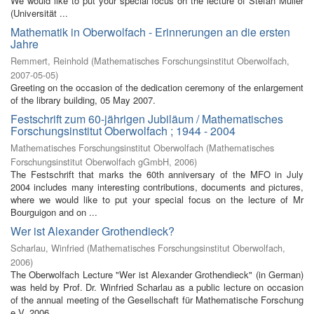
We would like to put your special focus on the lecture of Stefan Müller
(Universität ...
Mathematik in Oberwolfach - Erinnerungen an die ersten
Jahre
Remmert, Reinhold
(
Mathematisches Forschungsinstitut Oberwolfach
,
2007-05-05
)
Greeting on the occasion of the dedication ceremony of the enlargement
of the library building, 05 May 2007.
Festschrift zum 60-jährigen Jubiläum / Mathematisches
Forschungsinstitut Oberwolfach ; 1944 - 2004
Mathematisches Forschungsinstitut Oberwolfach
(
Mathematisches
Forschungsinstitut Oberwolfach gGmbH
,
2006
)
The Festschrift that marks the 60th anniversary of the MFO in July
2004 includes many interesting contributions, documents and pictures,
where we would like to put your special focus on the lecture of Mr
Bourguigon and on ...
Wer ist Alexander Grothendieck?
Scharlau, Winfried
(
Mathematisches Forschungsinstitut Oberwolfach
,
2006
)
The Oberwolfach Lecture "Wer ist Alexander Grothendieck" (in German)
was held by Prof. Dr. Winfried Scharlau as a public lecture on occasion
of the annual meeting of the Gesellschaft für Mathematische Forschung
e.V. 2006 ...