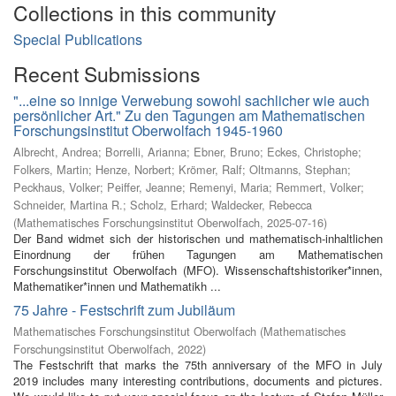
Collections in this community
Special Publications
Recent Submissions
"...eine so innige Verwebung sowohl sachlicher wie auch
persönlicher Art." Zu den Tagungen am Mathematischen
Forschungsinstitut Oberwolfach 1945-1960
Albrecht, Andrea
;
Borrelli, Arianna
;
Ebner, Bruno
;
Eckes, Christophe
;
Folkers, Martin
;
Henze, Norbert
;
Krömer, Ralf
;
Oltmanns, Stephan
;
Peckhaus, Volker
;
Peiffer, Jeanne
;
Remenyi, Maria
;
Remmert, Volker
;
Schneider, Martina R.
;
Scholz, Erhard
;
Waldecker, Rebecca
(
Mathematisches Forschungsinstitut Oberwolfach
,
2025-07-16
)
Der Band widmet sich der historischen und mathematisch-inhaltlichen
Einordnung der frühen Tagungen am Mathematischen
Forschungsinstitut Oberwolfach (MFO). Wissenschaftshistoriker*innen,
Mathematiker*innen und Mathematikh ...
75 Jahre - Festschrift zum Jubiläum
Mathematisches Forschungsinstitut Oberwolfach
(
Mathematisches
Forschungsinstitut Oberwolfach
,
2022
)
The Festschrift that marks the 75th anniversary of the MFO in July
2019 includes many interesting contributions, documents and pictures.