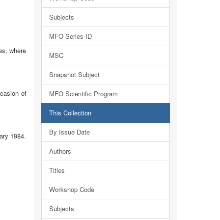
Subjects
MFO Series ID
es, where
MSC
Snapshot Subject
ccasion of
MFO Scientific Program
This Collection
By Issue Date
ary 1984.
Authors
Titles
Workshop Code
Subjects