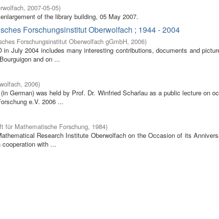
rwolfach
,
2007-05-05
)
enlargement of the library building, 05 May 2007.
isches Forschungsinstitut Oberwolfach ; 1944 - 2004
sches Forschungsinstitut Oberwolfach gGmbH
,
2006
)
O in July 2004 includes many interesting contributions, documents and pictur
 Bourguigon and on ...
wolfach
,
2006
)
in German) was held by Prof. Dr. Winfried Scharlau as a public lecture on o
orschung e.V. 2006 ...
ft für Mathematische Forschung
,
1984
)
 Mathematical Research Institute Oberwolfach on the Occasion of its Annivers
cooperation with ...