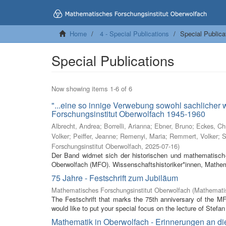
Home
4 - Special Publications
Special Publica
Special Publications
Now showing items 1-6 of 6
"...eine so innige Verwebung sowohl sachlicher
Forschungsinstitut Oberwolfach 1945-1960
Albrecht, Andrea
;
Borrelli, Arianna
;
Ebner, Bruno
;
Eckes, Ch
Volker
;
Peiffer, Jeanne
;
Remenyi, Maria
;
Remmert, Volker
;
S
Forschungsinstitut Oberwolfach
,
2025-07-16
)
Der Band widmet sich der historischen und mathematisch-
Oberwolfach (MFO). Wissenschaftshistoriker*innen, Mathem
75 Jahre - Festschrift zum Jubiläum
Mathematisches Forschungsinstitut Oberwolfach
(
Mathematis
The Festschrift that marks the 75th anniversary of the M
would like to put your special focus on the lecture of Stefan 
Mathematik in Oberwolfach - Erinnerungen an di