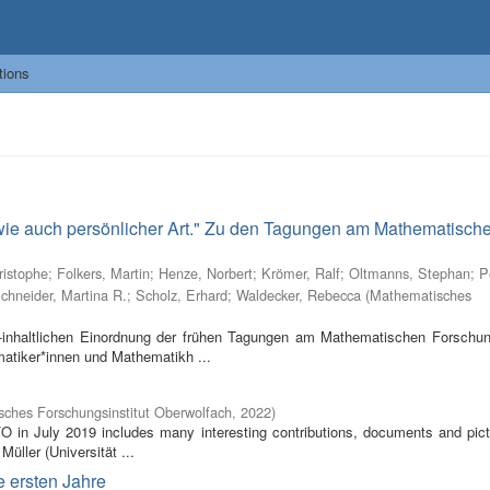
tions
 wie auch persönlicher Art." Zu den Tagungen am Mathematisch
ristophe
;
Folkers, Martin
;
Henze, Norbert
;
Krömer, Ralf
;
Oltmanns, Stephan
;
P
chneider, Martina R.
;
Scholz, Erhard
;
Waldecker, Rebecca
(
Mathematisches
inhaltlichen Einordnung der frühen Tagungen am Mathematischen Forschung
atiker*innen und Mathematikh ...
ches Forschungsinstitut Oberwolfach
,
2022
)
FO in July 2019 includes many interesting contributions, documents and pic
Müller (Universität ...
e ersten Jahre