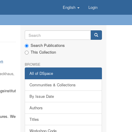
English
Login
Search Publications
This Collection
en
BROWSE
All of DSpace
eckhaus,
Communities & Collections
sinstitut
By Issue Date
Authors
tures. We
Titles
Workshop Code