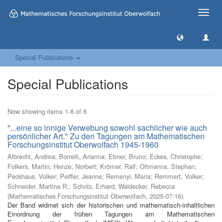
Toggle
naviga
Special Publications
Special Publications
Now showing items 1-6 of 6
"...eine so innige Verwebung sowohl sachlicher wie auch
persönlicher Art." Zu den Tagungen am Mathematischen
Forschungsinstitut Oberwolfach 1945-1960
Albrecht, Andrea
;
Borrelli, Arianna
;
Ebner, Bruno
;
Eckes, Christophe
;
Folkers, Martin
;
Henze, Norbert
;
Krömer, Ralf
;
Oltmanns, Stephan
;
Peckhaus, Volker
;
Peiffer, Jeanne
;
Remenyi, Maria
;
Remmert, Volker
;
Schneider, Martina R.
;
Scholz, Erhard
;
Waldecker, Rebecca
(
Mathematisches Forschungsinstitut Oberwolfach
,
2025-07-16
)
Der Band widmet sich der historischen und mathematisch-inhaltlichen
Einordnung der frühen Tagungen am Mathematischen