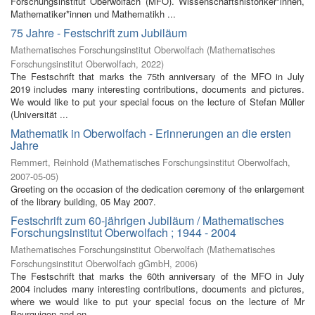
Forschungsinstitut Oberwolfach (MFO). Wissenschaftshistoriker*innen,
Mathematiker*innen und Mathematikh ...
75 Jahre - Festschrift zum Jubiläum
Mathematisches Forschungsinstitut Oberwolfach
(
Mathematisches
Forschungsinstitut Oberwolfach
,
2022
)
The Festschrift that marks the 75th anniversary of the MFO in July
2019 includes many interesting contributions, documents and pictures.
We would like to put your special focus on the lecture of Stefan Müller
(Universität ...
Mathematik in Oberwolfach - Erinnerungen an die ersten
Jahre
Remmert, Reinhold
(
Mathematisches Forschungsinstitut Oberwolfach
,
2007-05-05
)
Greeting on the occasion of the dedication ceremony of the enlargement
of the library building, 05 May 2007.
Festschrift zum 60-jährigen Jubiläum / Mathematisches
Forschungsinstitut Oberwolfach ; 1944 - 2004
Mathematisches Forschungsinstitut Oberwolfach
(
Mathematisches
Forschungsinstitut Oberwolfach gGmbH
,
2006
)
The Festschrift that marks the 60th anniversary of the MFO in July
2004 includes many interesting contributions, documents and pictures,
where we would like to put your special focus on the lecture of Mr
Bourguigon and on ...