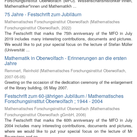
Forschungsinstitut Oberwolfach (MFO). Wissenschaftshistoriker*innen,
Mathematiker*innen und Mathematikh ...
75 Jahre - Festschrift zum Jubiläum
Mathematisches Forschungsinstitut Oberwolfach
(
Mathematisches
Forschungsinstitut Oberwolfach
,
2022
)
The Festschrift that marks the 75th anniversary of the MFO in July
2019 includes many interesting contributions, documents and pictures.
We would like to put your special focus on the lecture of Stefan Müller
(Universität ...
Mathematik in Oberwolfach - Erinnerungen an die ersten
Jahre
Remmert, Reinhold
(
Mathematisches Forschungsinstitut Oberwolfach
,
2007-05-05
)
Greeting on the occasion of the dedication ceremony of the enlargement
of the library building, 05 May 2007.
Festschrift zum 60-jährigen Jubiläum / Mathematisches
Forschungsinstitut Oberwolfach ; 1944 - 2004
Mathematisches Forschungsinstitut Oberwolfach
(
Mathematisches
Forschungsinstitut Oberwolfach gGmbH
,
2006
)
The Festschrift that marks the 60th anniversary of the MFO in July
2004 includes many interesting contributions, documents and pictures,
where we would like to put your special focus on the lecture of Mr
Bourguigon and on ...