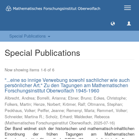
Toggle
naviga
Special Publications
Special Publications
Now showing items 1-6 of 6
"...eine so innige Verwebung sowohl sachlicher wie auch
persönlicher Art." Zu den Tagungen am Mathematischen
Forschungsinstitut Oberwolfach 1945-1960
Albrecht, Andrea
;
Borrelli, Arianna
;
Ebner, Bruno
;
Eckes, Christophe
;
Folkers, Martin
;
Henze, Norbert
;
Krömer, Ralf
;
Oltmanns, Stephan
;
Peckhaus, Volker
;
Peiffer, Jeanne
;
Remenyi, Maria
;
Remmert, Volker
;
Schneider, Martina R.
;
Scholz, Erhard
;
Waldecker, Rebecca
(
Mathematisches Forschungsinstitut Oberwolfach
,
2025-07-16
)
Der Band widmet sich der historischen und mathematisch-inhaltlichen
Einordnung der frühen Tagungen am Mathematischen