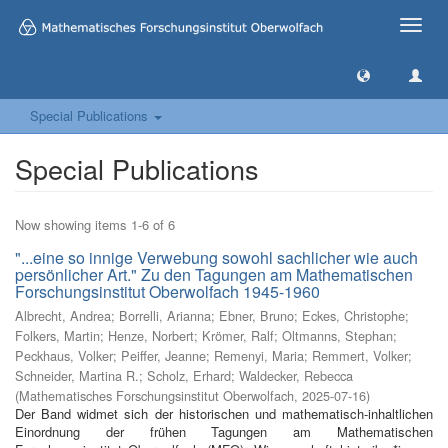
Toggle
naviga
Special Publications
Special Publications
Now showing items 1-6 of 6
"...eine so innige Verwebung sowohl sachlicher wie auch
persönlicher Art." Zu den Tagungen am Mathematischen
Forschungsinstitut Oberwolfach 1945-1960
Albrecht, Andrea
;
Borrelli, Arianna
;
Ebner, Bruno
;
Eckes, Christophe
;
Folkers, Martin
;
Henze, Norbert
;
Krömer, Ralf
;
Oltmanns, Stephan
;
Peckhaus, Volker
;
Peiffer, Jeanne
;
Remenyi, Maria
;
Remmert, Volker
;
Schneider, Martina R.
;
Scholz, Erhard
;
Waldecker, Rebecca
(
Mathematisches Forschungsinstitut Oberwolfach
,
2025-07-16
)
Der Band widmet sich der historischen und mathematisch-inhaltlichen
Einordnung der frühen Tagungen am Mathematischen