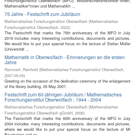
Forschungsinstitut Oberwolfach (MFO). Wissenschaftshistoriker*innen,
Mathematiker*innen und Mathematikh ...
75 Jahre - Festschrift zum Jubiläum
Mathematisches Forschungsinstitut Oberwolfach
(
Mathematisches
Forschungsinstitut Oberwolfach
,
2022
)
The Festschrift that marks the 75th anniversary of the MFO in July
2019 includes many interesting contributions, documents and pictures.
We would like to put your special focus on the lecture of Stefan Müller
(Universität ...
Mathematik in Oberwolfach - Erinnerungen an die ersten
Jahre
Remmert, Reinhold
(
Mathematisches Forschungsinstitut Oberwolfach
,
2007-05-05
)
Greeting on the occasion of the dedication ceremony of the enlargement
of the library building, 05 May 2007.
Festschrift zum 60-jährigen Jubiläum / Mathematisches
Forschungsinstitut Oberwolfach ; 1944 - 2004
Mathematisches Forschungsinstitut Oberwolfach
(
Mathematisches
Forschungsinstitut Oberwolfach gGmbH
,
2006
)
The Festschrift that marks the 60th anniversary of the MFO in July
2004 includes many interesting contributions, documents and pictures,
where we would like to put your special focus on the lecture of Mr
Bourguigon and on ...