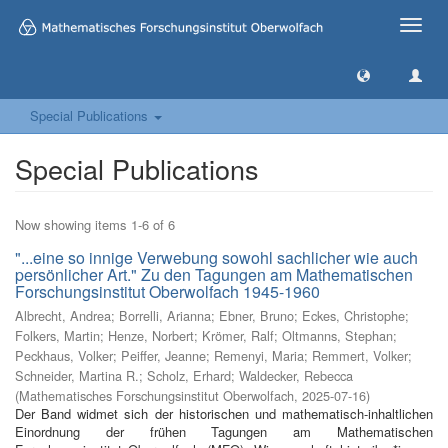
Toggle
naviga
Special Publications
Special Publications
Now showing items 1-6 of 6
"...eine so innige Verwebung sowohl sachlicher wie auch
persönlicher Art." Zu den Tagungen am Mathematischen
Forschungsinstitut Oberwolfach 1945-1960
Albrecht, Andrea
;
Borrelli, Arianna
;
Ebner, Bruno
;
Eckes, Christophe
;
Folkers, Martin
;
Henze, Norbert
;
Krömer, Ralf
;
Oltmanns, Stephan
;
Peckhaus, Volker
;
Peiffer, Jeanne
;
Remenyi, Maria
;
Remmert, Volker
;
Schneider, Martina R.
;
Scholz, Erhard
;
Waldecker, Rebecca
(
Mathematisches Forschungsinstitut Oberwolfach
,
2025-07-16
)
Der Band widmet sich der historischen und mathematisch-inhaltlichen
Einordnung der frühen Tagungen am Mathematischen