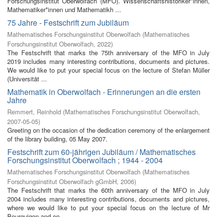
Forschungsinstitut Oberwolfach (MFO). Wissenschaftshistoriker*innen,
Mathematiker*innen und Mathematikh ...
75 Jahre - Festschrift zum Jubiläum
Mathematisches Forschungsinstitut Oberwolfach
(
Mathematisches
Forschungsinstitut Oberwolfach
,
2022
)
The Festschrift that marks the 75th anniversary of the MFO in July
2019 includes many interesting contributions, documents and pictures.
We would like to put your special focus on the lecture of Stefan Müller
(Universität ...
Mathematik in Oberwolfach - Erinnerungen an die ersten
Jahre
Remmert, Reinhold
(
Mathematisches Forschungsinstitut Oberwolfach
,
2007-05-05
)
Greeting on the occasion of the dedication ceremony of the enlargement
of the library building, 05 May 2007.
Festschrift zum 60-jährigen Jubiläum / Mathematisches
Forschungsinstitut Oberwolfach ; 1944 - 2004
Mathematisches Forschungsinstitut Oberwolfach
(
Mathematisches
Forschungsinstitut Oberwolfach gGmbH
,
2006
)
The Festschrift that marks the 60th anniversary of the MFO in July
2004 includes many interesting contributions, documents and pictures,
where we would like to put your special focus on the lecture of Mr
Bourguigon and on ...