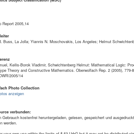
 Report 2005,14
eiter
. Buss, La Jolla; Yiannis N. Moschovakis, Los Angeles; Helmut Schwichtenb
erenz
uel, Keilis-Borok Vladimir, Schwichtenberg Helmut: Mathematical Logic: Pro
Type Theory and Constructive Mathematics. Oberwolfach Rep. 2 (2005), 779-8
/OWR/2005/14
ach Photo Collection
otos anzeigen
ource verbunden:
ebrauch kostenfrei heruntergeladen, gelesen, gespeichert und ausgedruckt,
en werden.
your own use within the limits of § 53 UrhG but it may not be distributed via