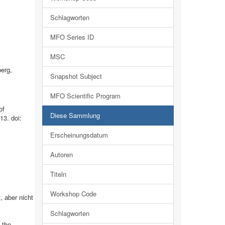
Schlagworten
MFO Series ID
MSC
erg,
Snapshot Subject
MFO Scientific Program
of
Diese Sammlung
13. doi:
Erscheinungsdatum
Autoren
Titeln
Workshop Code
 aber nicht
Schlagworten
 the