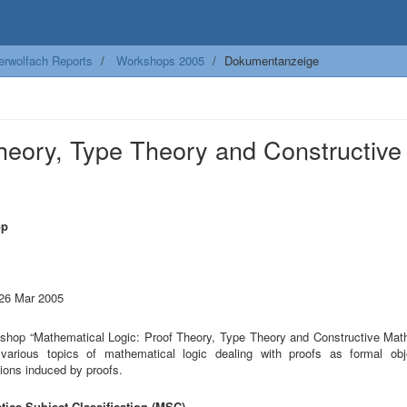
erwolfach Reports
Workshops 2005
Dokumentanzeige
heory, Type Theory and Constructive
op
m
 26 Mar 2005
shop “Mathematical Logic: Proof Theory, Type Theory and Constructive Mat
various topics of mathematical logic dealing with proofs as formal ob
ions induced by proofs.
ics Subject Classification (MSC)