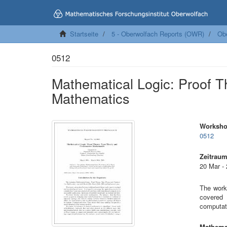
Startseite
5 - Oberwolfach Reports (OWR)
Ob
0512
Mathematical Logic: Proof T
Mathematics
Worksh
0512
Zeitrau
20 Mar -
The work
covered 
computat
Mathemat