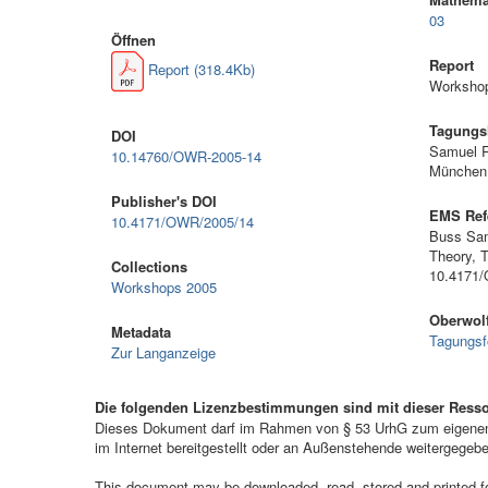
03
Öffnen
Report
Report (318.4Kb)
Workshop
Tagungsl
DOI
Samuel R
10.14760/OWR-2005-14
München
Publisher's DOI
EMS Ref
10.4171/OWR/2005/14
Buss Sam
Theory, 
Collections
10.4171
Workshops 2005
Oberwolf
Metadata
Tagungsf
Zur Langanzeige
Die folgenden Lizenzbestimmungen sind mit dieser Ress
Dieses Dokument darf im Rahmen von § 53 UrhG zum eigenen G
im Internet bereitgestellt oder an Außenstehende weitergegeb
This document may be downloaded, read, stored and printed for 