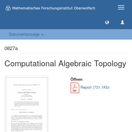
Toggle
naviga
Dokumentanzeige
0827a
Computational Algebraic Topology
Öffnen
Report (731.1Kb)