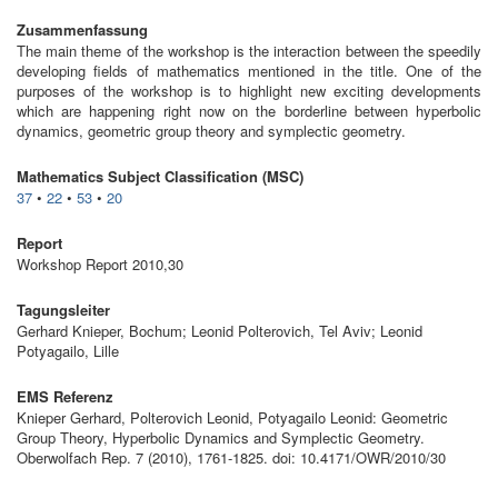
Zusammenfassung
The main theme of the workshop is the interaction between the speedily
developing fields of mathematics mentioned in the title. One of the
purposes of the workshop is to highlight new exciting developments
which are happening right now on the borderline between hyperbolic
dynamics, geometric group theory and symplectic geometry.
Mathematics Subject Classification (MSC)
37
•
22
•
53
•
20
Report
Workshop Report 2010,30
Tagungsleiter
Gerhard Knieper, Bochum; Leonid Polterovich, Tel Aviv; Leonid
Potyagailo, Lille
EMS Referenz
Knieper Gerhard, Polterovich Leonid, Potyagailo Leonid: Geometric
Group Theory, Hyperbolic Dynamics and Symplectic Geometry.
Oberwolfach Rep. 7 (2010), 1761-1825. doi: 10.4171/OWR/2010/30