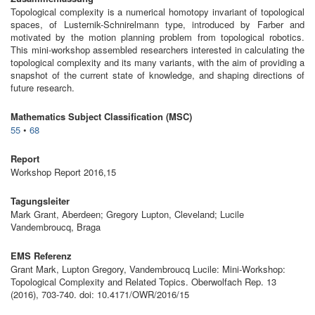
Topological complexity is a numerical homotopy invariant of topological
spaces, of Lusternik-Schnirelmann type, introduced by Farber and
motivated by the motion planning problem from topological robotics.
This mini-workshop assembled researchers interested in calculating the
topological complexity and its many variants, with the aim of providing a
snapshot of the current state of knowledge, and shaping directions of
future research.
Mathematics Subject Classification (MSC)
55
•
68
Report
Workshop Report 2016,15
Tagungsleiter
Mark Grant, Aberdeen; Gregory Lupton, Cleveland; Lucile
Vandembroucq, Braga
EMS Referenz
Grant Mark, Lupton Gregory, Vandembroucq Lucile: Mini-Workshop:
Topological Complexity and Related Topics. Oberwolfach Rep. 13
(2016), 703-740. doi: 10.4171/OWR/2016/15