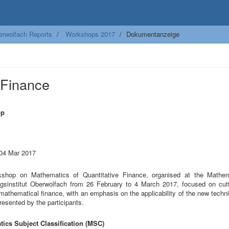
erwolfach Reports
Workshops 2017
Dokumentanzeige
 Finance
op
m
 04 Mar 2017
shop on Mathematics of Quantitative Finance, organised at the Mathe
gsinstitut Oberwolfach from 26 February to 4 March 2017, focused on cut
mathematical finance, with an emphasis on the applicability of the new tech
esented by the participants.
ics Subject Classification (MSC)