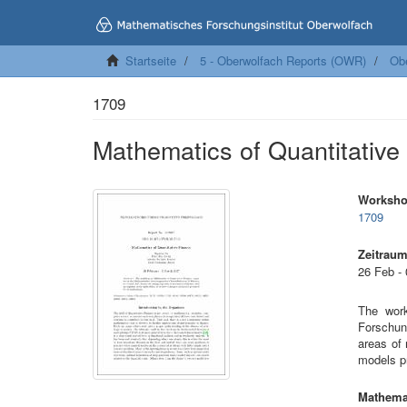
Startseite
5 - Oberwolfach Reports (OWR)
Ob
1709
Mathematics of Quantitative
Worksh
1709
Zeitrau
26 Feb -
The work
Forschun
areas of 
models pr
Mathemat