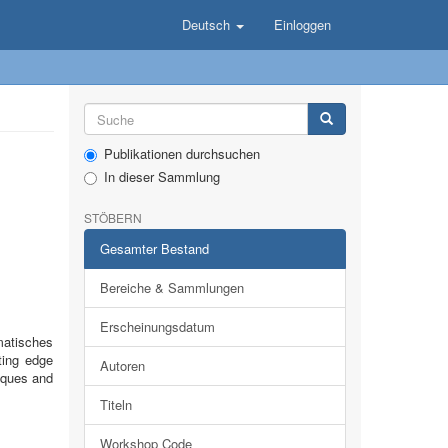
Deutsch
Einloggen
Publikationen durchsuchen
In dieser Sammlung
STÖBERN
Gesamter Bestand
Bereiche & Sammlungen
Erscheinungsdatum
matisches
ting edge
Autoren
niques and
Titeln
Workshop Code