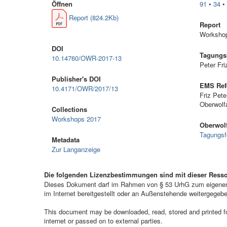
Öffnen
91
•
34
Report (824.2Kb)
Report
Workshop
DOI
Tagungsl
10.14760/OWR-2017-13
Peter Fri
Publisher's DOI
EMS Ref
10.4171/OWR/2017/13
Friz Pet
Oberwolf
Collections
Workshops 2017
Oberwolf
Tagungsf
Metadata
Zur Langanzeige
Die folgenden Lizenzbestimmungen sind mit dieser Ress
Dieses Dokument darf im Rahmen von § 53 UrhG zum eigenen G
im Internet bereitgestellt oder an Außenstehende weitergegeb
This document may be downloaded, read, stored and printed for 
internet or passed on to external parties.