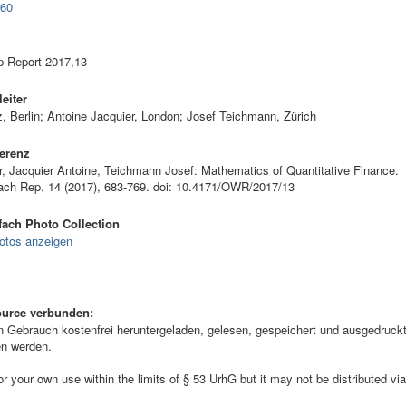
•
60
 Report 2017,13
eiter
z, Berlin; Antoine Jacquier, London; Josef Teichmann, Zürich
erenz
er, Jacquier Antoine, Teichmann Josef: Mathematics of Quantitative Finance.
ach Rep. 14 (2017), 683-769. doi: 10.4171/OWR/2017/13
ach Photo Collection
otos anzeigen
ource verbunden:
ebrauch kostenfrei heruntergeladen, gelesen, gespeichert und ausgedruckt,
en werden.
your own use within the limits of § 53 UrhG but it may not be distributed via