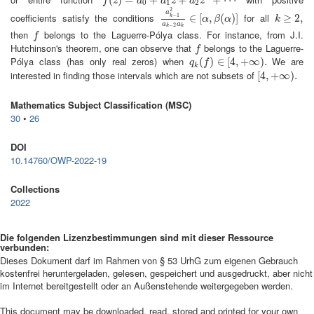
f
(
z
)
=
a
0
+
a
1
z
+
a
2
z
2
+
⋯
f
z
a
a
z
a
z
0
1
2
2
a
coefficients satisfy the conditions
for all
−
1
a
k
−
1
2
a
∈
k
−
[
2
a
,
k
∈
(
[
α
)
,
β
]
(
α
)
]
k
≥
≥
2
,
2
,
k
α
β
α
k
a
a
−
2
k
k
then
belongs to the Laguerre-Pólya class. For instance, from J.I.
f
f
Hutchinson's theorem, one can observe that
belongs to the Laguerre-
f
f
Pólya class (has only real zeros) when
We are
q
k
(
(
f
)
∈
)
[
∈
4
,
+
[
4
∞
,
)
+
.
∞
)
.
q
f
k
interested in finding those intervals which are not subsets of
[
[
4
4
,
,
+
+
∞
∞
)
.
)
.
Mathematics Subject Classification (MSC)
30
•
26
DOI
10.14760/OWP-2022-19
Collections
2022
Die folgenden Lizenzbestimmungen sind mit dieser Ressource
verbunden:
Dieses Dokument darf im Rahmen von § 53 UrhG zum eigenen Gebrauch
kostenfrei heruntergeladen, gelesen, gespeichert und ausgedruckt, aber nicht
im Internet bereitgestellt oder an Außenstehende weitergegeben werden.
This document may be downloaded, read, stored and printed for your own