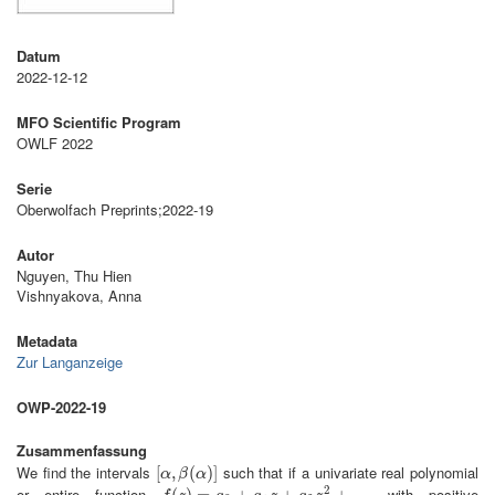
Datum
2022-12-12
MFO Scientific Program
OWLF 2022
Serie
Oberwolfach Preprints;2022-19
Autor
Nguyen, Thu Hien
Vishnyakova, Anna
Metadata
Zur Langanzeige
OWP-2022-19
Zusammenfassung
We find the intervals
such that if a univariate real polynomial
[
[
α
,
,
β
(
α
(
)
]
)
]
α
β
α
2
or entire function
with positive
(
)
=
+
+
+
⋯