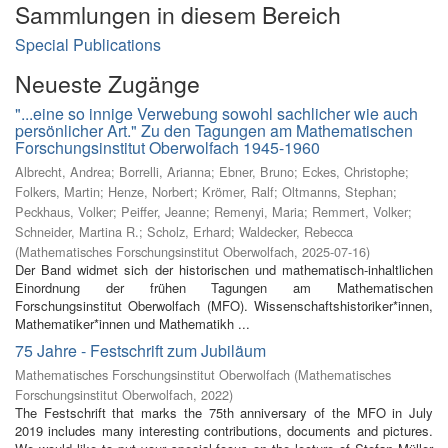
Sammlungen in diesem Bereich
Special Publications
Neueste Zugänge
"...eine so innige Verwebung sowohl sachlicher wie auch
persönlicher Art." Zu den Tagungen am Mathematischen
Forschungsinstitut Oberwolfach 1945-1960
Albrecht, Andrea
;
Borrelli, Arianna
;
Ebner, Bruno
;
Eckes, Christophe
;
Folkers, Martin
;
Henze, Norbert
;
Krömer, Ralf
;
Oltmanns, Stephan
;
Peckhaus, Volker
;
Peiffer, Jeanne
;
Remenyi, Maria
;
Remmert, Volker
;
Schneider, Martina R.
;
Scholz, Erhard
;
Waldecker, Rebecca
(
Mathematisches Forschungsinstitut Oberwolfach
,
2025-07-16
)
Der Band widmet sich der historischen und mathematisch-inhaltlichen
Einordnung der frühen Tagungen am Mathematischen
Forschungsinstitut Oberwolfach (MFO). Wissenschaftshistoriker*innen,
Mathematiker*innen und Mathematikh ...
75 Jahre - Festschrift zum Jubiläum
Mathematisches Forschungsinstitut Oberwolfach
(
Mathematisches
Forschungsinstitut Oberwolfach
,
2022
)
The Festschrift that marks the 75th anniversary of the MFO in July
2019 includes many interesting contributions, documents and pictures.