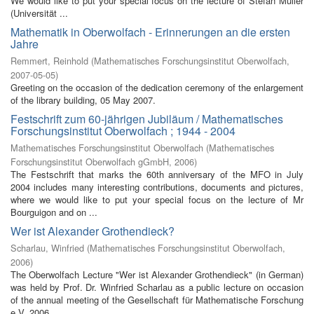
We would like to put your special focus on the lecture of Stefan Müller
(Universität ...
Mathematik in Oberwolfach - Erinnerungen an die ersten
Jahre
Remmert, Reinhold
(
Mathematisches Forschungsinstitut Oberwolfach
,
2007-05-05
)
Greeting on the occasion of the dedication ceremony of the enlargement
of the library building, 05 May 2007.
Festschrift zum 60-jährigen Jubiläum / Mathematisches
Forschungsinstitut Oberwolfach ; 1944 - 2004
Mathematisches Forschungsinstitut Oberwolfach
(
Mathematisches
Forschungsinstitut Oberwolfach gGmbH
,
2006
)
The Festschrift that marks the 60th anniversary of the MFO in July
2004 includes many interesting contributions, documents and pictures,
where we would like to put your special focus on the lecture of Mr
Bourguigon and on ...
Wer ist Alexander Grothendieck?
Scharlau, Winfried
(
Mathematisches Forschungsinstitut Oberwolfach
,
2006
)
The Oberwolfach Lecture "Wer ist Alexander Grothendieck" (in German)
was held by Prof. Dr. Winfried Scharlau as a public lecture on occasion
of the annual meeting of the Gesellschaft für Mathematische Forschung
e.V. 2006 ...