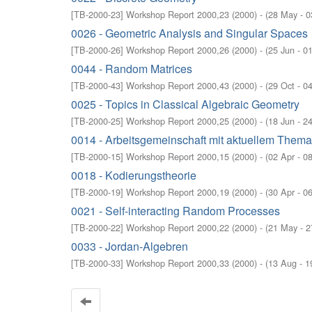
[
TB-2000-23
]
Workshop Report 2000,23
(
2000
)
- (
28 May - 0
0026 - Geometric Analysis and Singular Spaces
[
TB-2000-26
]
Workshop Report 2000,26
(
2000
)
- (
25 Jun - 0
0044 - Random Matrices
[
TB-2000-43
]
Workshop Report 2000,43
(
2000
)
- (
29 Oct - 0
0025 - Topics in Classical Algebraic Geometry
[
TB-2000-25
]
Workshop Report 2000,25
(
2000
)
- (
18 Jun - 2
0014 - Arbeitsgemeinschaft mit aktuellem Thema
[
TB-2000-15
]
Workshop Report 2000,15
(
2000
)
- (
02 Apr - 0
0018 - Kodierungstheorie
[
TB-2000-19
]
Workshop Report 2000,19
(
2000
)
- (
30 Apr - 0
0021 - Self-interacting Random Processes
[
TB-2000-22
]
Workshop Report 2000,22
(
2000
)
- (
21 May - 
0033 - Jordan-Algebren
[
TB-2000-33
]
Workshop Report 2000,33
(
2000
)
- (
13 Aug - 1