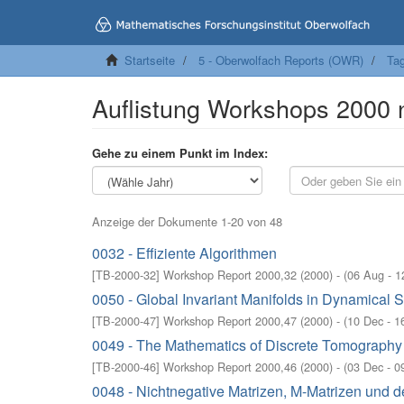
Startseite
5 - Oberwolfach Reports (OWR)
Tag
Auflistung Workshops 2000
Gehe zu einem Punkt im Index:
Anzeige der Dokumente 1-20 von 48
0032 - Effiziente Algorithmen
[
TB-2000-32
]
Workshop Report 2000,32
(
2000
)
- (
06 Aug - 1
0050 - Global Invariant Manifolds in Dynamical 
[
TB-2000-47
]
Workshop Report 2000,47
(
2000
)
- (
10 Dec - 1
0049 - The Mathematics of Discrete Tomography
[
TB-2000-46
]
Workshop Report 2000,46
(
2000
)
- (
03 Dec - 0
0048 - Nichtnegative Matrizen, M-Matrizen und 