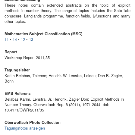
These notes contain extended abstracts on the topic of explicit
methods in number theory. The range of topics includes the Sato-Tate
conjecure, Langlands programme, function fields, L-functions and many
other topics.
Mathematics Subject Classification (MSC)
11
•
14
•
12
•
13
Report
Workshop Report 2011,35
Tagungsleiter
Karim Belabas, Talence; Hendrik W. Lenstra, Leiden; Don B. Zagier,
Bonn
EMS Referenz
Belabas Karim, Lenstra, Jr. Hendrik, Zagier Don: Explicit Methods in
Number Theory. Oberwolfach Rep. 8 (2011), 1971-2044. doi:
10.4171/OWR/2011/35
Oberwolfach Photo Collection
Tagungsfotos anzeigen