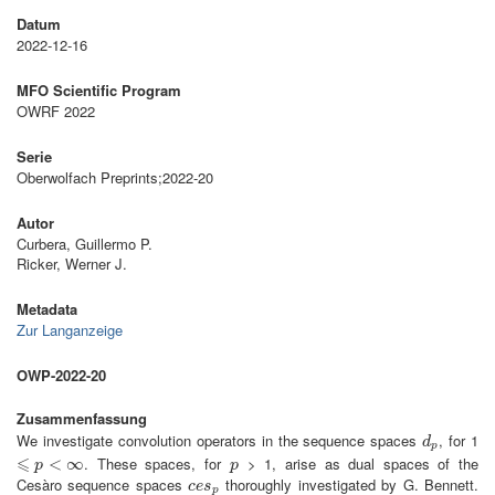
Datum
2022-12-16
MFO Scientific Program
OWRF 2022
Serie
Oberwolfach Preprints;2022-20
Autor
Curbera, Guillermo P.
Ricker, Werner J.
Metadata
Zur Langanzeige
OWP-2022-20
Zusammenfassung
We investigate convolution operators in the sequence spaces
, for 1
d
p
d
p
⩽
. These spaces, for
> 1, arise as dual spaces of the
⩽
p
<
∞
<
∞
p
p
p
Cesàro sequence spaces
thoroughly investigated by G. Bennett.
c
e
s
p
c
e
s
p