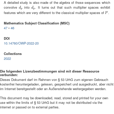
A detailed study is also made of the algebra of those sequences which
convolve
into
. It turns out that such multiplier spaces exhibit
d
p
d
p
d
d
p
p
features which are very different to the classical multiplier spaces of
.
l
p
p
l
Mathematics Subject Classification (MSC)
47
•
46
DOI
10.14760/OWP-2022-20
Collections
2022
Die folgenden Lizenzbestimmungen sind mit dieser Ressource
verbunden:
Dieses Dokument darf im Rahmen von § 53 UrhG zum eigenen Gebrauch
kostenfrei heruntergeladen, gelesen, gespeichert und ausgedruckt, aber nicht
im Internet bereitgestellt oder an Außenstehende weitergegeben werden.
This document may be downloaded, read, stored and printed for your own
use within the limits of § 53 UrhG but it may not be distributed via the
internet or passed on to external parties.